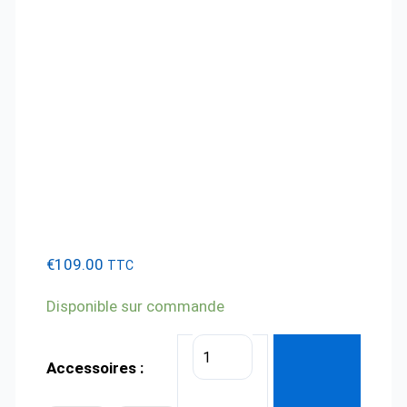
€
109.00
TTC
Disponible sur commande
quantité
Accessoires :
de
Kit