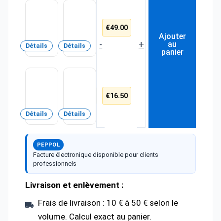
de
K-
K-
1
7
2
Paire
Rouleau
€
25.00
€
49.00
d'arrêts
de
barres
Ajouter
de
chargement
-
+
charge
96cm
au
Détails
Détails
de
11cm
panier
toit
Vw
Porte-
Sangles
tubes
à
Caddy
en
cliquet
€
339.00
€
16.50
aluminium
x
2004-
(322
2
cm)
–
Détails
Détails
2020
-
5
Nordrive
m
Acier
Van-
CRUZ
Tube
PEPPOL
3000
Facture électronique disponible pour clients
professionnels
Livraison et enlèvement :
Frais de livraison : 10 € à 50 € selon le
volume. Calcul exact au panier.