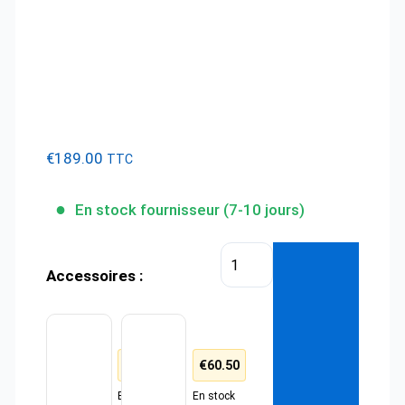
€
189.00
TTC
En stock fournisseur (7-10 jours)
quantité
Accessoires :
de
Barres
de
Sangles
Arrêts
à
de
toit
cliquet
charge
€
16.50
€
60.50
x
rabattables
Fiat
2
18
–
cm
En stock
En stock