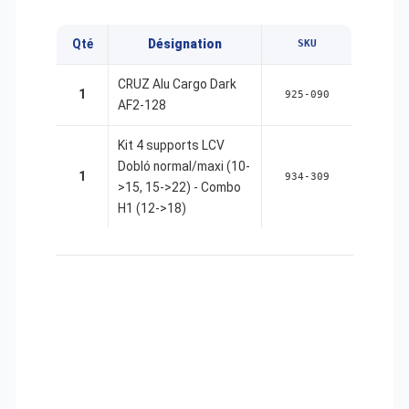
Qté
Désignation
SKU
CRUZ Alu Cargo Dark
1
925-090
AF2-128
Kit 4 supports LCV
Dobló normal/maxi (10-
1
934-309
>15, 15->22) - Combo
H1 (12->18)